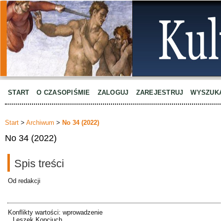
START
O CZASOPIŚMIE
ZALOGUJ
ZAREJESTRUJ
WYSZUK
Start
>
Archiwum
>
No 34 (2022)
No 34 (2022)
Spis treści
Od redakcji
Konflikty wartości: wprowadzenie
Leszek Kopciuch