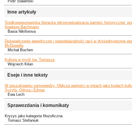
Piotr Stawiński
Inne artykuły
Środkowoeuropejska literacka rekonceptualizacja pamięci historycznej: p
Ingeborg Bachmann
Basia Nikiforova
Doświadczenie weredyczne i niepodważalność racji w dysjunktywizmie e
McDowella
Michał Bochen
Kultura w myśli św. Tomasza
Wojciech Kilan
Eseje i inne teksty
W poszukiwaniu samowiedzy. Oblicza wartości w mitach jako kodach kultu
Syzyfa, Odysa i Edypa
Ewa Lech
Sprawozdania i komunikaty
Kryzys jako kategoria filozoficzna
Tomasz Stefaniuk