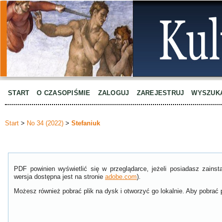
START
O CZASOPIŚMIE
ZALOGUJ
ZAREJESTRUJ
WYSZUK
Start
>
No 34 (2022)
>
Stefaniuk
PDF powinien wyświetlić się w przeglądarce, jeżeli posiadasz zain
wersja dostępna jest na stronie
adobe.com
).
Możesz również pobrać plik na dysk i otworzyć go lokalnie. Aby pobrać p