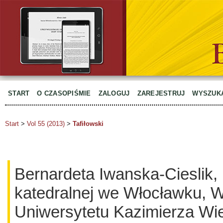
START
O CZASOPIŚMIE
ZALOGUJ
ZAREJESTRUJ
WYSZUK
Start
>
Vol 55 (2013)
>
Tafiłowski
Bernardeta Iwanska-Cieslik, 
katedralnej we Włocławku, 
Uniwersytetu Kazimierza Wie