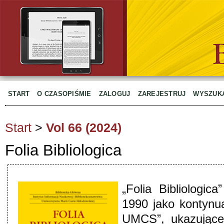
START
O CZASOPIŚMIE
ZALOGUJ
ZAREJESTRUJ
WYSZUK
Start
>
Vol 66 (2024)
Folia Bibliologica
„Folia Bibliologi
1990 jako kontynua
UMCS”, ukazująceg