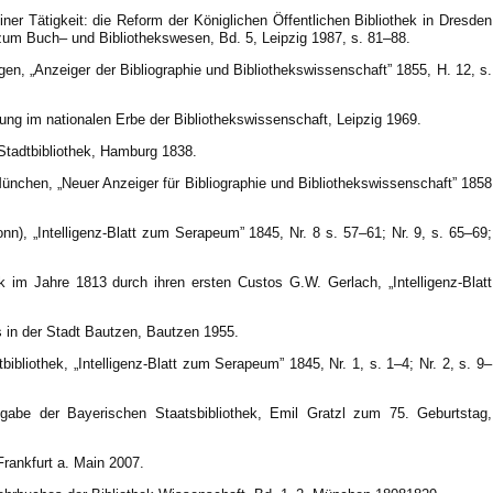
ner Tätigkeit: die Reform der Königlichen Öffentlichen Bibliothek in Dresden
zum Buch– und Bibliothekswesen, Bd. 5, Leipzig 1987, s. 81–88.
gen, „Anzeiger der Bibliographie und Bibliothekswissenschaft” 1855, H. 12, s.
llung im nationalen Erbe der Bibliothekswissenschaft, Leipzig 1969.
tadtbibliothek, Hamburg 1838.
ünchen, „Neuer Anzeiger für Bibliographie und Bibliothekswissenschaft” 1858
onn), „Intelligenz-Blatt zum Serapeum” 1845, Nr. 8 s. 57–61; Nr. 9, s. 65–69;
ek im Jahre 1813 durch ihren ersten Custos G.W. Gerlach, „Intelligenz-Blatt
 in der Stadt Bautzen, Bautzen 1955.
ibliothek, „Intelligenz-Blatt zum Serapeum” 1845, Nr. 1, s. 1–4; Nr. 2, s. 9–
stgabe der Bayerischen Staatsbibliothek, Emil Gratzl zum 75. Geburtstag,
rankfurt a. Main 2007.