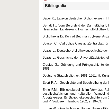
Bibliografia
Bader K., Lexikon deutscher Bibliothekare in 
Berndt H., Vom Berufsbild der Darmstädter Bib
Hessischen Landes–und Hochschulbibliothek D
Bibliothekar Dr. Konrad Bethmann, „Neuer Anzei
Boysen C., Carl Julius Caesar, „Zentralblatt fü
Buzás L., Deutsche Bibliotheksgeschichte der
Buzás L., Geschichte der Universitätsbibliot
Crusius G., Gründung und Frühgeschichte der
1981.
Deutsche Staatsbibliothek 1661–1961, H. Kunze 
Ebert F. A., Geschichte und Beschreibung der K
Ehrle P.M., Bibliothekspolitik im Vormärz. Ro
gesellschaftlichen und kulturellen Wandel 
Arbeitskreises für Bibliotheksgeschichte vom 2
und P. Vodosek, Hamburg 1982, s. 19–33.
Erman W., Geschichte der Bonner Universitätsb