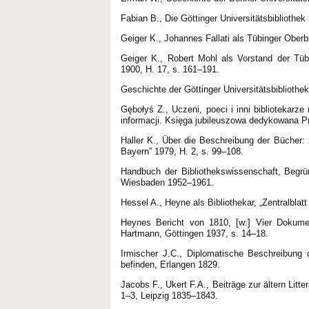
Fabian B., Die Göttinger Universitätsbibliothe
Geiger K., Johannes Fallati als Tübinger Oberbi
Geiger K., Robert Mohl als Vorstand der Tübin
1900, H. 17, s. 161–191.
Geschichte der Göttinger Universitätsbibliothe
Gębołyś Z., Uczeni, poeci i inni bibliotekarz
informacji. Księga jubileuszowa dedykowana Pr
Haller K., Über die Beschreibung der Bücher:
Bayern” 1979, H. 2, s. 99–108.
Handbuch der Bibliothekswissenschaft, Begrü
Wiesbaden 1952–1961.
Hessel A., Heyne als Bibliothekar, „Zentralblat
Heynes Bericht von 1810, [w:] Vier Dokumen
Hartmann, Göttingen 1937, s. 14–18.
Irmischer J.C., Diplomatische Beschreibung d
befinden, Erlangen 1829.
Jacobs F., Ukert F.A., Beiträge zur ältern Litt
1–3, Leipzig 1835–1843.