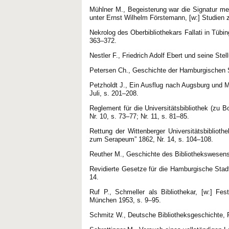
Mühlner M., Begeisterung war die Signatur mei
unter Ernst Wilhelm Förstemann, [w:] Studien 
Nekrolog des Oberbibliothekars Fallati in Tübin
363–372.
Nestler F., Friedrich Adolf Ebert und seine Ste
Petersen Ch., Geschichte der Hamburgischen S
Petzholdt J., Ein Ausflug nach Augsburg und M
Juli, s. 201–208.
Reglement für die Universitätsbibliothek (zu B
Nr. 10, s. 73–77; Nr. 11, s. 81–85.
Rettung der Wittenberger Universitätsbiblioth
zum Serapeum” 1862, Nr. 14, s. 104–108.
Reuther M., Geschichte des Bibliothekswesens
Revidierte Gesetze für die Hamburgische Stadtb
14.
Ruf P., Schmeller als Bibliothekar, [w:] Fe
München 1953, s. 9–95.
Schmitz W., Deutsche Bibliotheksgeschichte, F