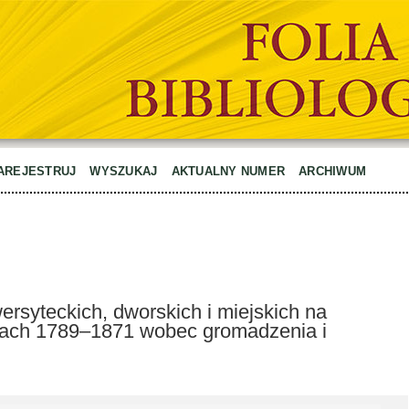
AREJESTRUJ
WYSZUKAJ
AKTUALNY NUMER
ARCHIWUM
wersyteckich, dworskich i miejskich na
atach 1789–1871 wobec gromadzenia i