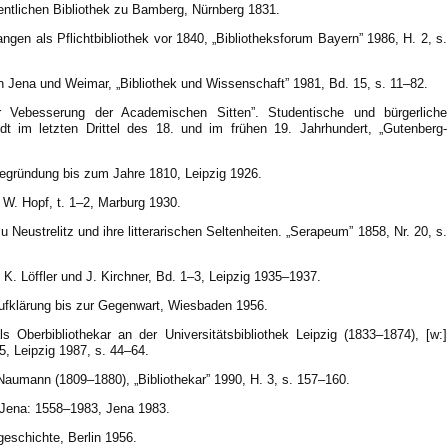
fentlichen Bibliothek zu Bamberg, Nürnberg 1831.
ngen als Pflichtbibliothek vor 1840, „Bibliotheksforum Bayern” 1986, H. 2, s.
n Jena und Weimar, „Bibliothek und Wissenschaft” 1981, Bd. 15, s. 11–82.
ur Vebesserung der Academischen Sitten”. Studentische und bürgerliche
edt im letzten Drittel des 18. und im frühen 19. Jahrhundert, „Gutenberg-
Begründung bis zum Jahre 1810, Leipzig 1926.
W. Hopf, t. 1–2, Marburg 1930.
u Neustrelitz und ihre litterarischen Seltenheiten. „Serapeum” 1858, Nr. 20, s.
 Löffler und J. Kirchner, Bd. 1–3, Leipzig 1935–1937.
Aufklärung bis zur Gegenwart, Wiesbaden 1956.
s Oberbibliothekar an der Universitätsbibliothek Leipzig (1833–1874), [w:]
, Leipzig 1987, s. 44–64.
aumann (1809–1880), „Bibliothekar” 1990, H. 3, s. 157–160.
k Jena: 1558–1983, Jena 1983.
eschichte, Berlin 1956.