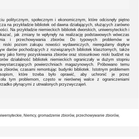
ciu politycznym, społecznym i ekonomicznym, które odcisnęły piętno
cza na przykładzie bibliotek od dawna działających, służących zarówno
ności. Na przykładzie niemieckich bibliotek dworskich, uniwersyteckich i
okazać, jak zmiany te wpłynęły na realizację podstawowych wówczas
adzenia i przechowywania zbiorów. Do typowych problemów w
y: niski poziom zakupu nowości wydawniczych, nieregularny dopływ
yw darów pochodzących z rozwiązanych bibliotek klasztornych, także
any jako formy pozyskiwania zbiorów oraz stosunkowo niski budżet na
rów działalność bibliotek niemieckich ograniczały w dużym stopniu
niewystarczających powierzchniach magazynowych. Próbowano temu
a zbiorów, czasami remontując budynki bibliotek. Istotnym problemem
sopism, które trzeba było oprawić, aby uchronić je przez
 czoła tym problemom, często w nierównej walce z ograniczeniami
ierzadko płynącymi z utrwalonych przyzwyczajeń.
ki uniwersyteckie, Niemcy, gromadzenie zbiorów, przechowywanie zbiorów,