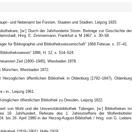
Haupt– und Nebenamt bei Fürsten, Staaten und Städten, Leipzig 1925.
liothekare, [w:] Durch der Jahrhunderte Strom. Beiträge zur Geschichte der
armstadt, Hrsg. E. Zimmermann, Frankfurt a. M 1967, s. 30–58.
ger für Bibliographie und Bibliothekswissenschaft” 1868 Februar, s. 37–41.
r Bibliothekswesen” 1886, H. 12, s. 514–524.
 neuesten Zeit (1800–1945), Wiesbaden 1978.
hek München, Wiesbaden 1972.
 Herzoglichen öffentlichen Bibliothek in Oldenburg (1792–1847), Oldenburg
i in., Leipzig 1961.
öniglichen öffentlichen Bibliothek zu Dresden, Leipzig 1822.
bert von Mohl und die Universitätsbibliothek Tübingen, [w:] Bibliotheken im
des 19. Jahrhundert, Referate des 1. Jahrestreffens der Wolfenbütteler
4. bis 26. April 1980 in der Herzog-August-Bibliothek / hrsg. von G. Liebers
ibliothek (1818–1901), Halle 1919.