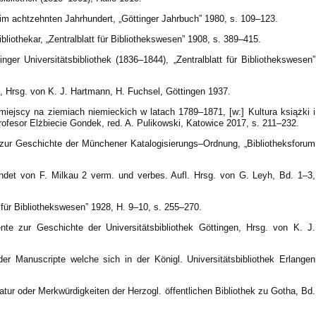
k im achtzehnten Jahrhundert, „Göttinger Jahrbuch” 1980, s. 109–123.
bliothekar, „Zentralblatt für Bibliothekswesen” 1908, s. 389–415.
ger Universitätsbibliothek (1836–1844), „Zentralblatt für Bibliothekswesen”
k, Hrsg. von K. J. Hartmann, H. Fuchsel, Göttingen 1937.
e miejscy na ziemiach niemieckich w latach 1789–1871, [w:] Kultura książki i
ofesor Elżbiecie Gondek, red. A. Pulikowski, Katowice 2017, s. 211–232.
 zur Geschichte der Münchener Katalogisierungs–Ordnung, „Bibliotheksforum
ndet von F. Milkau 2 verm. und verbes. Aufl. Hrsg. von G. Leyh, Bd. 1–3,
t für Bibliothekswesen” 1928, H. 9–10, s. 255–270.
te zur Geschichte der Universitätsbibliothek Göttingen, Hrsg. von K. J.
er Manuscripte welche sich in der Königl. Universitätsbibliothek Erlangen
eratur oder Merkwürdigkeiten der Herzogl. öffentlichen Bibliothek zu Gotha, Bd.