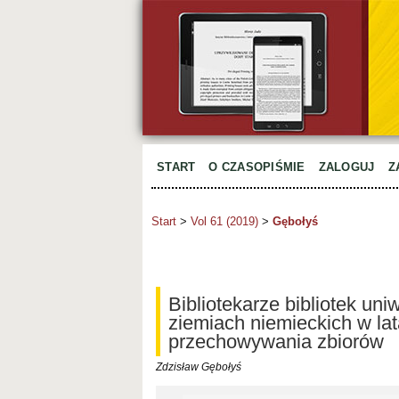
START
O CZASOPIŚMIE
ZALOGUJ
Z
Start
>
Vol 61 (2019)
>
Gębołyś
Bibliotekarze bibliotek uni
ziemiach niemieckich w l
przechowywania zbiorów
Zdzisław Gębołyś