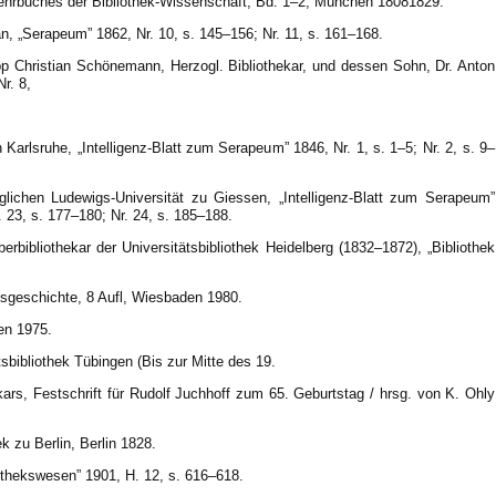
 Lehrbuches der Bibliothek-Wissenschaft, Bd. 1–2, München 18081829.
n, „Serapeum” 1862, Nr. 10, s. 145–156; Nr. 11, s. 161–168.
ipp Christian Schönemann, Herzogl. Bibliothekar, und dessen Sohn, Dr. Anton
r. 8,
n Karlsruhe, „Intelligenz-Blatt zum Serapeum” 1846, Nr. 1, s. 1–5; Nr. 2, s. 9–
glichen Ludewigs-Universität zu Giessen, „Intelligenz-Blatt zum Serapeum”
. 23, s. 177–180; Nr. 24, s. 185–188.
erbibliothekar der Universitätsbibliothek Heidelberg (1832–1872), „Bibliothek
ksgeschichte, 8 Aufl, Wiesbaden 1980.
en 1975.
sbibliothek Tübingen (Bis zur Mitte des 19.
kars, Festschrift für Rudolf Juchhoff zum 65. Geburtstag / hrsg. von K. Ohly
k zu Berlin, Berlin 1828.
liothekswesen” 1901, H. 12, s. 616–618.