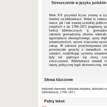
Streszczenie w języku polskim
Wiek XIX przyniósł liczne zmiany w ży
również na bibliotekach. Widać to zwłasz
nauce, jak i tak zwanej szerokiej publicz
miejskich z lat 1789–1871 pragniemy p
funkcji bibliotecznych, tj. grom
zakresie gromadzenia zbiorów należał
egzemplarza obowiązkowego, spory dopł
uniwersyteckich, wzrost znaczenia wymi
zakup. W zakresie przechowywania zbio
przestarzałe gmachy o niewielkich, 
zaradzić, modyfikując systemy ustawieni
były też piętrzące się stosy cza
zniszczeniem. Bibliotekarze stawiali
natury politycznej bądź ekonomicznej, n
Słowa kluczowe
biblioteki dworskie, biblioteki miejskie, bibliote
bibliotekarze, 1789–1871
Pełny tekst:
PDF