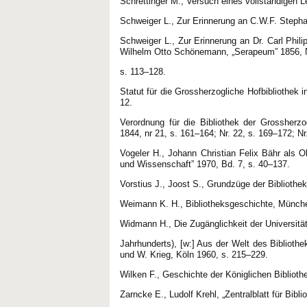
Schrettinger M., Versuch eines vollständigen
Schweiger L., Zur Erinnerung an C.W.F. Stepha
Schweiger L., Zur Erinnerung an Dr. Carl Phil
Wilhelm Otto Schönemann, „Serapeum” 1856, N
s. 113–128.
Statut für die Grossherzogliche Hofbibliothek i
12.
Verordnung für die Bibliothek der Grossherzo
1844, nr 21, s. 161–164; Nr. 22, s. 169–172; Nr
Vogeler H., Johann Christian Felix Bähr als Ob
und Wissenschaft” 1970, Bd. 7, s. 40–137.
Vorstius J., Joost S., Grundzüge der Bibliothe
Weimann K. H., Bibliotheksgeschichte, Münch
Widmann H., Die Zugänglichkeit der Universität
Jahrhunderts), [w:] Aus der Welt des Bibliothe
und W. Krieg, Köln 1960, s. 215–229.
Wilken F., Geschichte der Königlichen Bibliothe
Zarncke E., Ludolf Krehl, „Zentralblatt für Bib