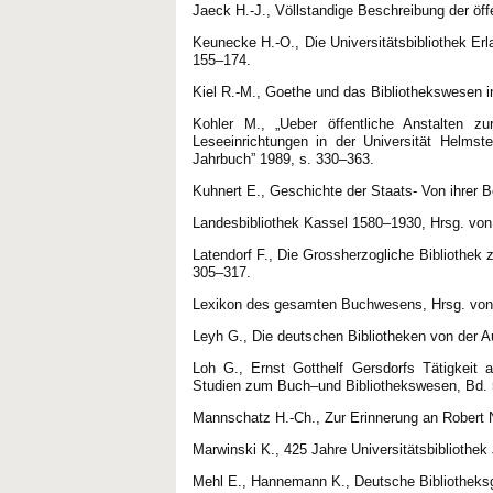
Jaeck H.-J., Völlstandige Beschreibung der öf
Keunecke H.-O., Die Universitätsbibliothek Erla
155–174.
Kiel R.-M., Goethe und das Bibliothekswesen i
Kohler M., „Ueber öffentliche Anstalten z
Leseeinrichtungen in der Universität Helmst
Jahrbuch” 1989, s. 330–363.
Kuhnert E., Geschichte der Staats- Von ihrer 
Landesbibliothek Kassel 1580–1930, Hrsg. von 
Latendorf F., Die Grossherzogliche Bibliothek z
305–317.
Lexikon des gesamten Buchwesens, Hrsg. von K.
Leyh G., Die deutschen Bibliotheken von der 
Loh G., Ernst Gotthelf Gersdorfs Tätigkeit al
Studien zum Buch–und Bibliothekswesen, Bd. 5
Mannschatz H.-Ch., Zur Erinnerung an Robert N
Marwinski K., 425 Jahre Universitätsbibliothe
Mehl E., Hannemann K., Deutsche Bibliotheksg