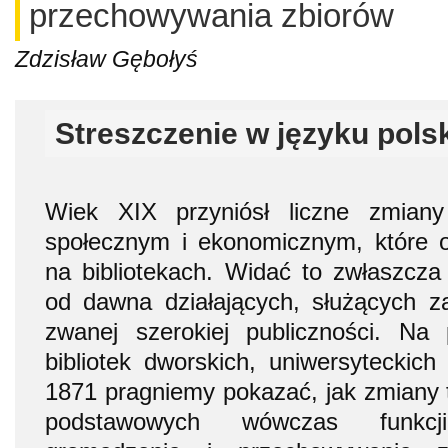
przechowywania zbiorów
Zdzisław Gębołyś
Streszczenie w języku pols
Wiek XIX przyniósł liczne zmiany
społecznym i ekonomicznym, które o
na bibliotekach. Widać to zwłaszcza 
od dawna działających, służących z
zwanej szerokiej publiczności. Na 
bibliotek dworskich, uniwersyteckich
1871 pragniemy pokazać, jak zmiany t
podstawowych wówczas funkcji 