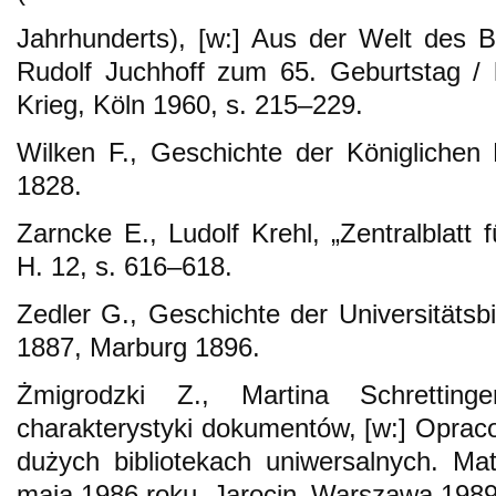
Jahrhunderts), [w:] Aus der Welt des Bib
Rudolf Juchhoff zum 65. Geburtstag /
Krieg, Köln 1960, s. 215–229.
Wilken F., Geschichte der Königlichen B
1828.
Zarncke E., Ludolf Krehl, „Zentralblatt 
H. 12, s. 616–618.
Zedler G., Geschichte der Universitätsb
1887, Marburg 1896.
Żmigrodzki Z., Martina Schretting
charakterystyki dokumentów, [w:] Opra
dużych bibliotekach uniwersalnych. Mat
maja 1986 roku, Jarocin–Warszawa 1989