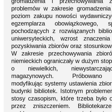
gromadzenia i przechowywania 
problemów w zakresie gromadzenia z
poziom zakupu nowości wydawniczyc
egzemplarza obowiązkowego, 
pochodzących z rozwiązanych biblio
uniwersyteckich, wzrost znaczen
pozyskiwania zbiorów oraz stosunkowo
W zakresie przechowywania zbiorów
niemieckich ograniczały w dużym stop
o niewielkich, niewystarczają
magazynowych. Próbowano
modyfikując systemy ustawienia zbio
budynki bibliotek. Istotnym probleme
stosy czasopism, które trzeba było o
przez zniszczeniem. Bibliotekar