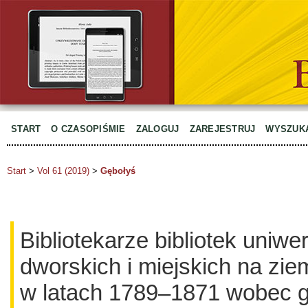
START
O CZASOPIŚMIE
ZALOGUJ
ZAREJESTRUJ
WYSZUK
Start
>
Vol 61 (2019)
>
Gębołyś
Bibliotekarze bibliotek uniwe
dworskich i miejskich na zie
w latach 1789–1871 wobec g