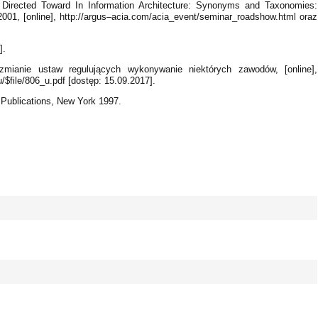
t Directed Toward In Information Architecture: Synonyms and Taxonomies:
2001, [online], http://argus–acia.com/acia_event/seminar_roadshow.html oraz
].
ianie ustaw regulujących wykonywanie niektórych zawodów, [online],
/$file/806_u.pdf [dostęp: 15.09.2017].
 Publications, New York 1997.