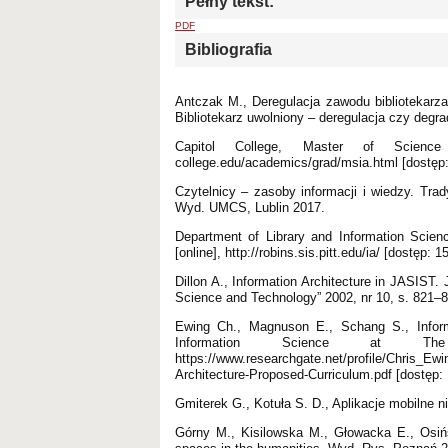
Pełny tekst:
PDF
Bibliografia
Antczak M., Deregulacja zawodu bibliotekarz
Bibliotekarz uwolniony – deregulacja czy degr
Capitol College, Master of Science in
college.edu/academics/grad/msia.html [dostęp:
Czytelnicy – zasoby informacji i wiedzy. Tra
Wyd. UMCS, Lublin 2017.
Department of Library and Information Science
[online], http://robins.sis.pitt.edu/ia/ [dostęp: 
Dillon A., Information Architecture in JASIST
Science and Technology” 2002, nr 10, s. 821–8
Ewing Ch., Magnuson E., Schang S., Informa
Information Science at Th
https://www.researchgate.net/profile/Chris_Ew
Architecture-Proposed-Curriculum.pdf [dostęp: 
Gmiterek G., Kotuła S. D., Aplikacje mobilne 
Górny M., Kisilowska M., Głowacka E., Osińs