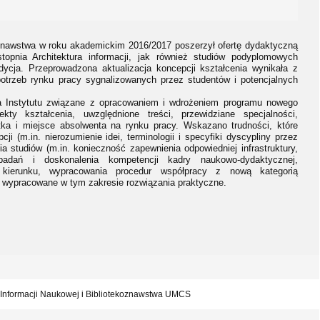
koznawstwa w roku akademickim 2016/2017 poszerzył ofertę dydaktyczną
opnia Architektura informacji, jak również studiów podyplomowych
edycja. Przeprowadzona aktualizacja koncepcji kształcenia wynikała z
potrzeb rynku pracy sygnalizowanych przez studentów i potencjalnych
a Instytutu związane z opracowaniem i wdrożeniem programu nowego
kty kształcenia, uwzględnione treści, przewidziane specjalności,
tka i miejsce absolwenta na rynku pracy. Wskazano trudności, które
ji (m.in. nierozumienie idei, terminologii i specyfiki dyscypliny przez
a studiów (m.in. konieczność zapewnienia odpowiedniej infrastruktury,
adań i doskonalenia kompetencji kadry naukowo-dydaktycznej,
kierunku, wypracowania procedur współpracy z nową kategorią
eż wypracowane w tym zakresie rozwiązania praktyczne.
tut Informacji Naukowej i Bibliotekoznawstwa UMCS