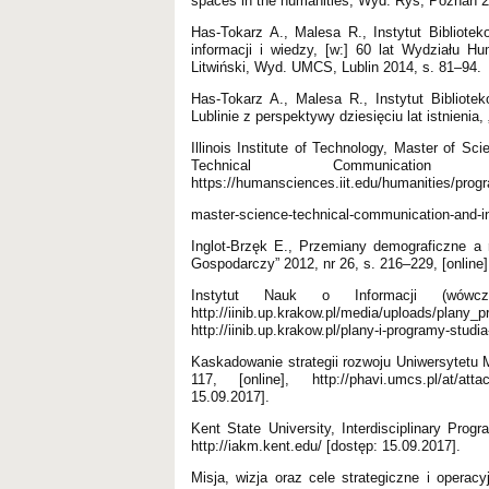
spaces in the humanities, Wyd. Rys, Poznań 
Has-Tokarz A., Malesa R., Instytut Bibliote
informacji i wiedzy, [w:] 60 lat Wydziału H
Litwiński, Wyd. UMCS, Lublin 2014, s. 81–94.
Has-Tokarz A., Malesa R., Instytut Bibliote
Lublinie z perspektywy dziesięciu lat istnienia
Illinois Institute of Technology, Master of S
Technical Communication
https://humansciences.iit.edu/humanities/prog
master-science-technical-communication-and-in
Inglot-Brzęk E., Przemiany demograficzne a
Gospodarczy” 2012, nr 26, s. 216–229, [online],
Instytut Nauk o Informacji (wówcz
http://iinib.up.krakow.pl/media/uploa
http://iinib.up.krakow.pl/plany-i-programy-studi
Kaskadowanie strategii rozwoju Uniwersytetu M
117, [online], http://phavi.umcs.pl/at/att
15.09.2017].
Kent State University, Interdisciplinary Pro
http://iakm.kent.edu/ [dostęp: 15.09.2017].
Misja, wizja oraz cele strategiczne i operacy