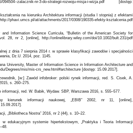
26/094504--zalacznik-nr-3-do-strategii-rozwoju-misja-i-wizja.pdf [dostęp:
ształcenia na kierunku Architektura informacji (studia I stopnia) z efektami
://phavi.umcs.pl/at/attachments/2017/0308/190335-efekty-ksztalcenia.pdf
y and Information Science Curricula, “Bulletin of the American Society for
 28, nr 2, [online], http://onlinelibrary.wiley.com/doi/10.1002/bult.231/pdf
lnej z dnia 7 sierpnia 2014 r. w sprawie klasyfikacji zawodów i specjalności
owania, Dz.U. 2014, poz. 1145.
ana University, Master of Information Science in Information Architecture and
a.edu/Degrees/mis/mis-crs_new.html#architecture [dostęp: 15.09.2017].
rzewodnik, [w:] Zawód infobroker: polski rynek informacji, red. S. Cisek, A.
2015, s. 260–275.
a o informacji, red. W. Babik, Wydaw. SBP, Warszawa 2016, s. 555–577.
owy kierunek informacji naukowej, „EBIB” 2002, nr 11, [online],
 15.09.2017].
i, „Bibliotheca Nostra” 2016, nr 2 (44), s. 10–22.
ji w edukacyjnym systemie hipertekstowym, „Praktyka i Teoria Informacji
3–48.