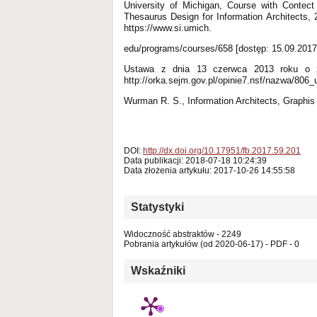
University of Michigan, Course with Contec
Thesaurus Design for Information Architects, 
https://www.si.umich.
edu/programs/courses/658 [dostęp: 15.09.2017
Ustawa z dnia 13 czerwca 2013 roku o zm
http://orka.sejm.gov.pl/opinie7.nsf/nazwa/806_u
Wurman R. S., Information Architects, Graphis
DOI:
http://dx.doi.org/10.17951/fb.2017.59.201
Data publikacji: 2018-07-18 10:24:39
Data złożenia artykułu: 2017-10-26 14:55:58
Statystyki
Widoczność abstraktów - 2249
Pobrania artykułów (od 2020-06-17) - PDF - 0
Wskaźniki