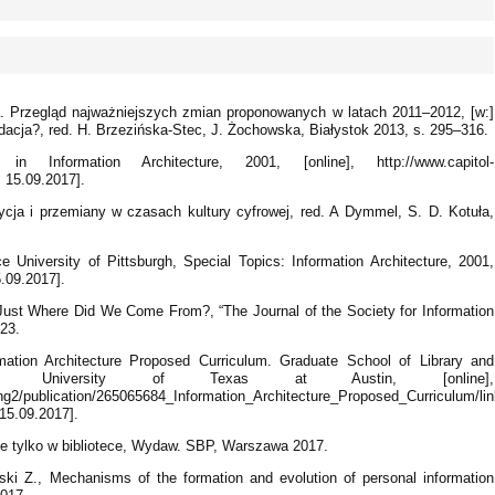
a. Przegląd najważniejszych zmian proponowanych w latach 2011–2012, [w:]
adacja?, red. H. Brzezińska-Stec, J. Żochowska, Białystok 2013, s. 295–316.
 Information Architecture, 2001, [online], http://www.capitol-
 15.09.2017].
dycja i przemiany w czasach kultury cyfrowej, red. A Dymmel, S. D. Kotuła,
 University of Pittsburgh, Special Topics: Information Architecture, 2001,
15.09.2017].
. Just Where Did We Come From?, “The Journal of the Society for Information
23.
tion Architecture Proposed Curriculum. Graduate School of Library and
e University of Texas at Austin, [online],
ing2/publication/265065684_Information_Architecture_Proposed_Curriculum/li
15.09.2017].
nie tylko w bibliotece, Wydaw. SBP, Warszawa 2017.
ki Z., Mechanisms of the formation and evolution of personal information