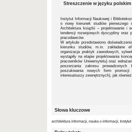
Streszczenie w języku polskim
Instytut Informacji Naukowej i Bibliote
o nowy kierunek studiów pierwszego st
Architektura książki – projektowanie i 
tendencji rozwojowych dyscypliny oraz 
pracodawców.
W artykule przedstawiono doświadczeni
kierunku studiów, m.in. zakładane efe
organizacja praktyk zawodowych, sylwe
wystąpiły na etapie projektowania koncepc
pracowników Uniwersytetu) oraz wdrażani
poszerzania zakresu prowadzonych b
poszukiwania nowych form promocji 
interesariuszy zewnętrznych), jak równi
Słowa kluczowe
architektura informacji, nauka o informacji, Insty