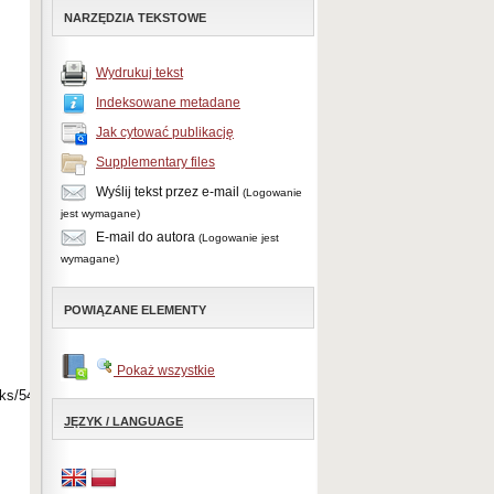
NARZĘDZIA TEKSTOWE
Wydrukuj tekst
Indeksowane metadane
Jak cytować publikację
Supplementary files
Wyślij tekst przez e-mail
(Logowanie
jest wymagane)
E-mail do autora
(Logowanie jest
wymagane)
POWIĄZANE ELEMENTY
Pokaż wszystkie
nks/546f7cdb0cf2d67fc031160f/Information-
JĘZYK / LANGUAGE