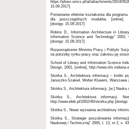
https://phavi.umcs.pl/at/attachments/2014/05
15.09.2017].
Porównanie efektów kształcenia dla programu k
dla poszczególnych modułów, [online], http
[dostęp: 15.09.2017].
Robins D., Information Architecture in Librar
Information Science and Technology” 2002, vol.
[dostęp: 15.09.2017].
Rozporządzenie Ministra Pracy i Polityki Socja
na potrzeby rynku pracy oraz zakresu jej stos
School of Library and Information Science Indi
Design, 2001, [online], http://www.slis.indian
Skórka S., Architektura informacji – krótki p
Januszko-Szakiel, Wolter Kluwers, Warszawa 
Skórka S., Architektura informacji, [w:] Nauk
Skórka S., Architektura informacji. N
http://www.ebib.pl/2002/40/skorka.php [dostęp:
Skórka S., Nowe wyzwania architektury informacj
Skórka S., Strategie poszukiwania informac
Naukowej i Technicznej” 2005, t. 13, nr 2, s. 4