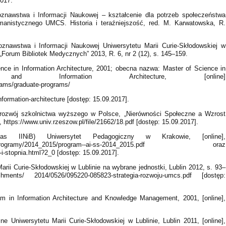
2017.
koznawstwa i Informacji Naukowej – kształcenie dla potrzeb społeczeństwa
umanistycznego UMCS. Historia i teraźniejszość, red. M. Karwatowska, R.
koznawstwa i Informacji Naukowej Uniwersytetu Marii Curie-Skłodowskiej w
, „Forum Bibliotek Medycznych” 2013, R. 6, nr 2 (12), s. 145–159.
cience in Information Architecture, 2001; obecna nazwa: Master of Science in
 and Information Architecture, [online]
rams/graduate-programs/
formation-architecture [dostęp: 15.09.2017].
 rozwój szkolnictwa wyższego w Polsce, „Nierówności Społeczne a Wzrost
 https://www.univ.rzeszow.pl/file/21662/18.pdf [dostęp: 15.09.2017].
as IINiB) Uniwersytet Pedagogiczny w Krakowie, [online],
ds/plany_programy/2014_2015/program--ai-ss-2014_2015.pdf oraz
a-i-stopnia.html?2_0 [dostęp: 15.09.2017].
arii Curie-Skłodowskiej w Lublinie na wybrane jednostki, Lublin 2012, s. 93–
achments/ 2014/0526/095220-085823-strategia-rozwoju-umcs.pdf [dostęp:
gram in Information Architecture and Knowledge Management, 2001, [online],
jne Uniwersytetu Marii Curie-Skłodowskiej w Lublinie, Lublin 2011, [online],