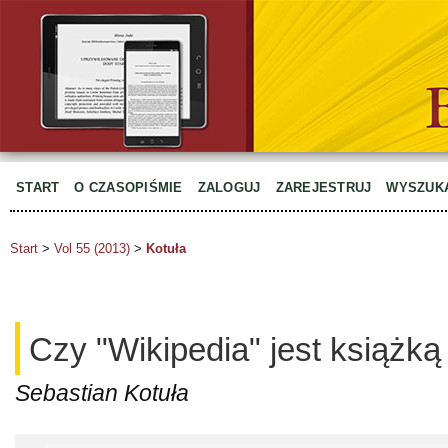
START
O CZASOPIŚMIE
ZALOGUJ
ZAREJESTRUJ
WYSZUK
Start
>
Vol 55 (2013)
>
Kotuła
Czy "Wikipedia" jest książką
Sebastian Kotuła