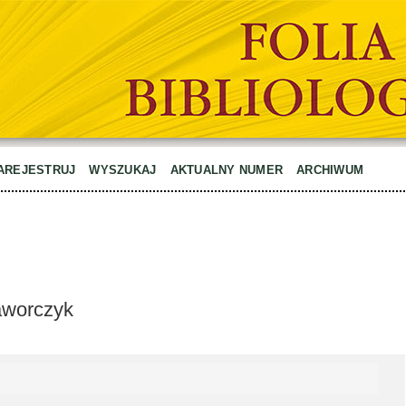
AREJESTRUJ
WYSZUKAJ
AKTUALNY NUMER
ARCHIWUM
Gaworczyk