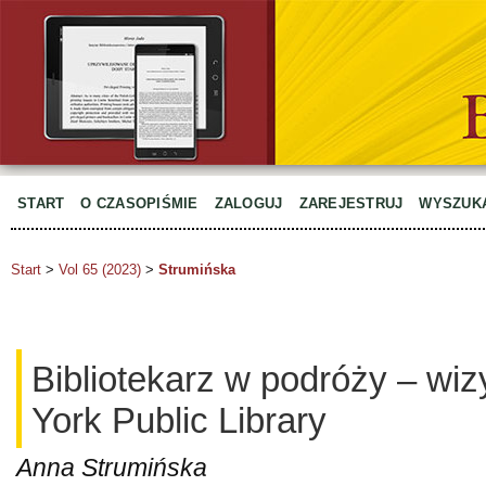
START
O CZASOPIŚMIE
ZALOGUJ
ZAREJESTRUJ
WYSZUK
Start
>
Vol 65 (2023)
>
Strumińska
Bibliotekarz w podróży – wi
York Public Library
Anna Strumińska