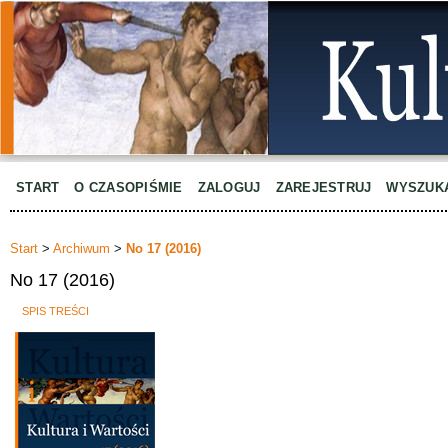
START
O CZASOPIŚMIE
ZALOGUJ
ZAREJESTRUJ
WYSZUK
Start
>
Archiwum
>
No 17 (2016)
No 17 (2016)
SPIS TREŚCI