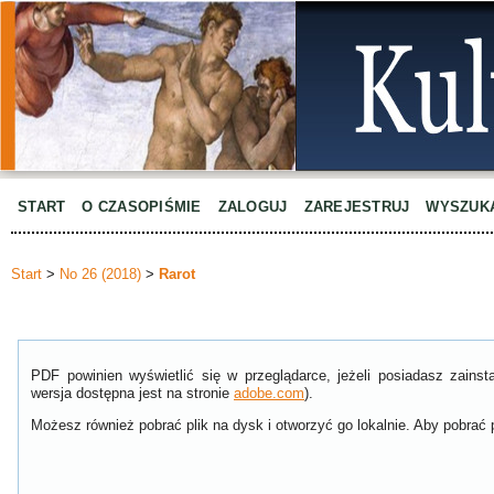
START
O CZASOPIŚMIE
ZALOGUJ
ZAREJESTRUJ
WYSZUK
Start
>
No 26 (2018)
>
Rarot
PDF powinien wyświetlić się w przeglądarce, jeżeli posiadasz zain
wersja dostępna jest na stronie
adobe.com
).
Możesz również pobrać plik na dysk i otworzyć go lokalnie. Aby pobrać p