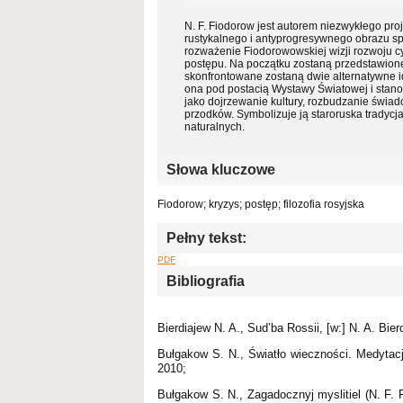
N. F. Fiodorow jest autorem niezwykłego pr
rustykalnego i antyprogresywnego obrazu spo
rozważenie Fiodorowowskiej wizji rozwoju cy
postępu. Na początku zostaną przedstawione 
skonfrontowane zostaną dwie alternatywne id
ona pod postacią Wystawy Światowej i stano
jako dojrzewanie kultury, rozbudzanie św
przodków. Symbolizuje ją staroruska tradycj
naturalnych.
Słowa kluczowe
Fiodorow; kryzys; postęp; filozofia rosyjska
Pełny tekst:
PDF
Bibliografia
Bierdiajew N. A., Sud’ba Rossii, [w:] N. A. Bie
Bułgakow S. N., Światło wieczności. Medytac
2010;
Bułgakow S. N., Zagadocznyj myslitiel (N. F. Fi