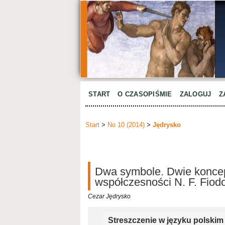
START
O CZASOPIŚMIE
ZALOGUJ
Z
Start
>
No 10 (2014)
>
Jędrysko
Dwa symbole. Dwie koncep
współczesności N. F. Fiod
Cezar Jędrysko
Streszczenie w języku polskim