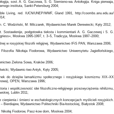
tołogija, sost. A. G. Gaczewa, S. G. Siemieno-wa. Antołogija. Kniga pierwaja,
rnogo instituta, Sankt-Petersburg 2004;
nable Living, red. IUCN/UNEP/WWF, Gland 1991, http://coombs.anu.edu.au/
014;
łum. C. Wodziński, M. Milczarek, Wydawnictwo Marek Derewiecki, Kęty 2012;
tt. Sostawlenije, podgotowka tieksta i kommientarii A. G. Gaczewoj i S. G.
rogriess«, Moskwa 1995-1997, t. 3–5, Tradicyja, Moskwa 1997–2000;
lnej w rosyjskiej filozofii religijnej, Wydawnictwo IFiS PAN, Warszawa 2006;
ilozofia Nikołaja Fiodorowa, Wydawnictwo Uniwersytetu Jagiellońskiego,
awnictwo Zielona Sowa, Kraków 2006;
Witwicki, Wydawnic-two Antyk, Kęty 2005;
ynek do dziejów lamarkizmu społecznego i rosyjskiego kosmizmu XIX–XX
atonowa), OPEN, Warszawa 1996;
oria i współczesność idei filozoficzno-religijnego przezwyciężenia nihilizmu,
skiej, Lublin 2011;
 cierpienia i śmierci w eschatologicznych koncepcjach myślicieli rosyjskich.
 Bierdiajew, Wydawnictwo Politechniki Bia-łostockiej, Białystok 2008;
: Nikołaj Fiodorow, Pasz-kow dom, Moskwa 2004;