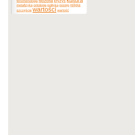
kultura
filozofia
kryzys
fenomenologia
religia
metafizyka
ontologia
polityka
postęp
wartości
szczęście
wartość