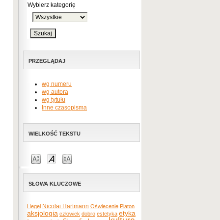
Wybierz kategorię
PRZEGLĄDAJ
wg numeru
wg autora
wg tytułu
Inne czasopisma
WIELKOŚĆ TEKSTU
SŁOWA KLUCZOWE
Nicolai Hartmann
Hegel
Oświecenie
Platon
etyka
aksjologia
człowiek
dobro
estetyka