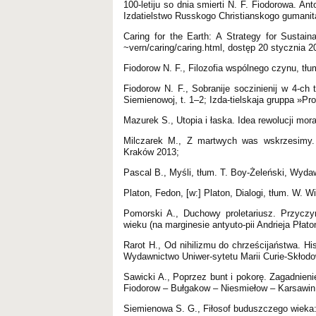
100-letiju so dnia smierti N. F. Fiodorowa. An
Izdatielstwo Russkogo Christianskogo gumanita
Caring for the Earth: A Strategy for Sustai
~vern/caring/caring.html, dostęp 20 stycznia 2
Fiodorow N. F., Filozofia wspólnego czynu, t
Fiodorow N. F., Sobranije soczinienij w 4-ch 
Siemienowoj, t. 1–2; Izda-tielskaja gruppa »P
Mazurek S., Utopia i łaska. Idea rewolucji mora
Milczarek M., Z martwych was wskrzesimy. F
Kraków 2013;
Pascal B., Myśli, tłum. T. Boy-Żeleński, Wyd
Platon, Fedon, [w:] Platon, Dialogi, tłum. W. 
Pomorski A., Duchowy proletariusz. Przycz
wieku (na marginesie antyuto-pii Andrieja Pł
Rarot H., Od nihilizmu do chrześcijaństwa. Hist
Wydawnictwo Uniwer-sytetu Marii Curie-Skłodow
Sawicki A., Poprzez bunt i pokorę. Zagadnienie
Fiodorow – Bułgakow – Niesmiełow – Karsawin –
Siemienowa S. G., Fiłosof buduszczego wieka