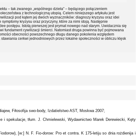
ojektu – tak zwanego „wspólnego dzieła” – będącego połączeniem
łeczeństwa z technologiczną utopią. Celem niniejszego artykułu jest
wilizacji pod kątem jej dwóch wyznaczników: diagnozy kryzysu oraz idei
symptomy kryzysu oraz przyczyny, które za nimi stoją. Następnie
ee postępu. Istotą pierwszej jest prymat nowego nad starym. Uwidacznia się
wi fundament cywilizacji śmierci. Natomiast druga powinna być pojmowana
iadomości obecności powszechnego długu danego pokolenia względem
a stawiania cerkwi jednodniowych przez lokalne społeczności w obliczu klęsk
rdiajew, Fiłosofija swo-body, Izdatielstwo AST, Moskwa 2007;
je i spekulacje, tłum. J. Chmielewski, Wydawnictwo Marek Derewiecki, Kęty
odorow), [w:] N. F. Fio-dorow: Pro et contra. K 175-letiju so dnia rożdienija i