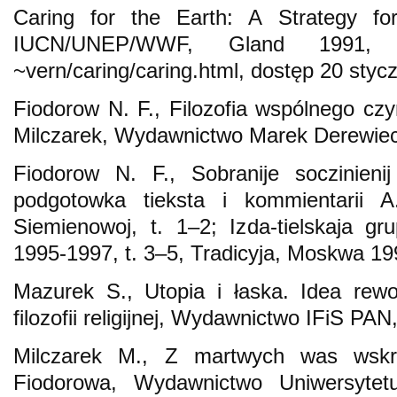
Caring for the Earth: A Strategy for
IUCN/UNEP/WWF, Gland 1991, http
~vern/caring/caring.html, dostęp 20 styc
Fiodorow N. F., Filozofia wspólnego czy
Milczarek, Wydawnictwo Marek Derewiec
Fiodorow N. F., Sobranije soczinienij
podgotowka tieksta i kommientarii
Siemienowoj, t. 1–2; Izda-tielskaja g
1995-1997, t. 3–5, Tradicyja, Moskwa 1
Mazurek S., Utopia i łaska. Idea rewol
filozofii religijnej, Wydawnictwo IFiS P
Milczarek M., Z martwych was wskrze
Fiodorowa, Wydawnictwo Uniwersytetu