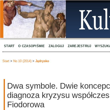
START
O CZASOPIŚMIE
ZALOGUJ
ZAREJESTRUJ
WYSZUK
Start
>
No 10 (2014)
>
Jędrysko
Dwa symbole. Dwie koncepcj
diagnoza kryzysu współczesn
Fiodorowa