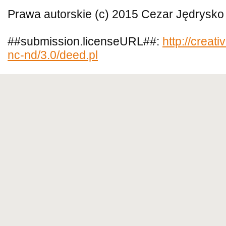
Prawa autorskie (c) 2015 Cezar Jędrysko
##submission.licenseURL##:
http://creat
nc-nd/3.0/deed.pl