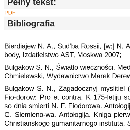
Pełny tekst:
PDF
Bibliografia
Bierdiajew N. A., Sud’ba Rossii, [w:] N. A
body, Izdatielstwo AST, Moskwa 2007;
Bułgakow S. N., Światło wieczności. Medy
Chmielewski, Wydawnictwo Marek Derewi
Bułgakow S. N., Zagadocznyj myslitiel (
Fio-dorow: Pro et contra. K 175-letiju so 
so dnia smierti N. F. Fiodorowa. Antołog
G. Siemieno-wa. Antołogija. Kniga pierw
Christianskogo gumanitarnogo instituta,