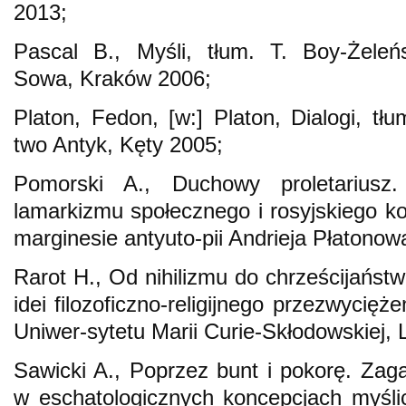
2013;
Pascal B., Myśli, tłum. T. Boy-Żeleń
Sowa, Kraków 2006;
Platon, Fedon, [w:] Platon, Dialogi, tł
two Antyk, Kęty 2005;
Pomorski A., Duchowy proletariusz
lamarkizmu społecznego i rosyjskiego 
marginesie antyuto-pii Andrieja Płaton
Rarot H., Od nihilizmu do chrześcijaństw
idei filozoficzno-religijnego przezwycię
Uniwer-sytetu Marii Curie-Skłodowskiej, 
Sawicki A., Poprzez bunt i pokorę. Zagad
w eschatologicznych koncepcjach myślici