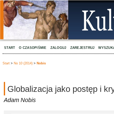
START
O CZASOPIŚMIE
ZALOGUJ
ZAREJESTRUJ
WYSZUK
Start
>
No 10 (2014)
>
Nobis
Globalizacja jako postęp i kr
Adam Nobis