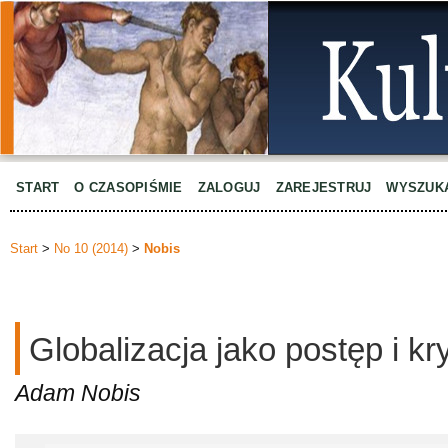
START
O CZASOPIŚMIE
ZALOGUJ
ZAREJESTRUJ
WYSZUK
Start
>
No 10 (2014)
>
Nobis
Globalizacja jako postęp i kr
Adam Nobis