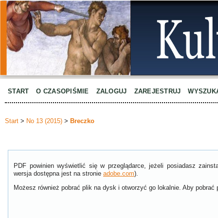
START
O CZASOPIŚMIE
ZALOGUJ
ZAREJESTRUJ
WYSZUK
Start
>
No 13 (2015)
>
Breczko
PDF powinien wyświetlić się w przeglądarce, jeżeli posiadasz zain
wersja dostępna jest na stronie
adobe.com
).
Możesz również pobrać plik na dysk i otworzyć go lokalnie. Aby pobrać p