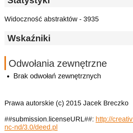
Statystyki
Widoczność abstraktów - 3935
Wskaźniki
Odwołania zewnętrzne
Brak odwołań zewnętrznych
Prawa autorskie (c) 2015 Jacek Breczko
##submission.licenseURL##:
http://creat
nc-nd/3.0/deed.pl