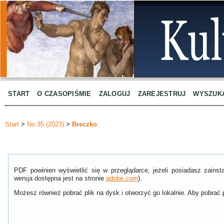
START
O CZASOPIŚMIE
ZALOGUJ
ZAREJESTRUJ
WYSZUK
Start
>
No 35 (2023)
>
Breczko
PDF powinien wyświetlić się w przeglądarce, jeżeli posiadasz zain
wersja dostępna jest na stronie
adobe.com
).
Możesz również pobrać plik na dysk i otworzyć go lokalnie. Aby pobrać p