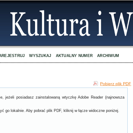
AREJESTRUJ
WYSZUKAJ
AKTUALNY NUMER
ARCHIWUM
Pobierz plik PDF
ce, jeżeli posiadasz zainstalowaną wtyczkę Adobe Reader (najnowsza
ć go lokalnie. Aby pobrać plik PDF, kliknij w łącze widoczne poniżej.