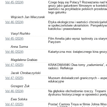
Vol 45 (2024)
Czego boją się Polacy? Rozważania nad 
grozy jako gatunkiem filmowym w kontekś
wartości na przykładzie polskich przedstaw
tego gatunku
Wojciech Jan Wieczorek
Vol 46 (2024)
Etyka ekologiczna i wartości chrześcijańs
w społeczeństwie ukraińskim. Perspektyw
katolicka i prawosławna
Vasyl Rozhko
Vol 45 (2024)
Film Amelia jako wyraz tęsknoty za stary
Paryżem
Anna Surma
Vol 46 (2024)
Katartyczna moc świątecznego kina grozy
Magdalena Grabias
Vol 47 (2025)
KRAKOWIANKI Dwa tomy „zadumienia”, al
radości. Refleksje
Jacek Chrobaczyński
Vol 47 (2025)
Muzeum doświadczeń granicznych – aspe
edukacyjne
Grzegorz Żuk
Vol 46 (2024)
Na głębokie obchodzenie rzeczy. Tropami
dyskursu historycznego w opowieści poety
Ewa Solska
Vol 47 (2025)
Postać Castora Troya w filmie Johna Woo