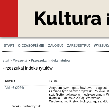
START
O CZASOPIŚMIE
ZALOGUJ
ZAREJESTRUJ
WYSZUK
Start
>
Wyszukaj
>
Przeszukaj indeks tytułów
Przeszukaj indeks tytułów
NUMER
TYTUŁ
Vol 46 (2024)
Antysemityzm i getto ławkowe – ciągłość
i zmiana tych samych zjawisk. Po lewej st
sali. Getto ławkowe w międzywojennym Wi
(Natalia Judzińska 2023). Warszawa:
Wydawnictwo Krytyki Politycznej, ss. 430
Jacek Chrobaczyński