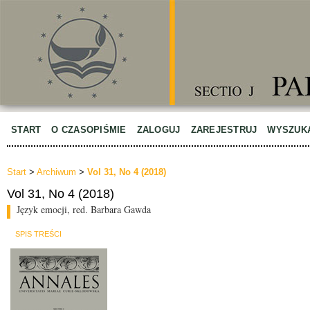
START
O CZASOPIŚMIE
ZALOGUJ
ZAREJESTRUJ
WYSZUK
Start
>
Archiwum
>
Vol 31, No 4 (2018)
Vol 31, No 4 (2018)
Język emocji, red. Barbara Gawda
SPIS TREŚCI