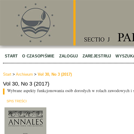
START
O CZASOPIŚMIE
ZALOGUJ
ZAREJESTRUJ
WYSZUK
Start
>
Archiwum
>
Vol 30, No 3 (2017)
Vol 30, No 3 (2017)
Wybrane aspekty funkcjonowania osób dorosłych w rolach zawodowych i 
SPIS TREŚCI