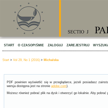
START
O CZASOPIŚMIE
ZALOGUJ
ZAREJESTRUJ
WYSZUK
Start
>
Vol 29, No 1 (2016)
>
Michalska
PDF powinien wyświetlić się w przeglądarce, jeżeli posiadasz zain
wersja dostępna jest na stronie
adobe.com
).
Możesz również pobrać plik na dysk i otworzyć go lokalnie. Aby pobrać p