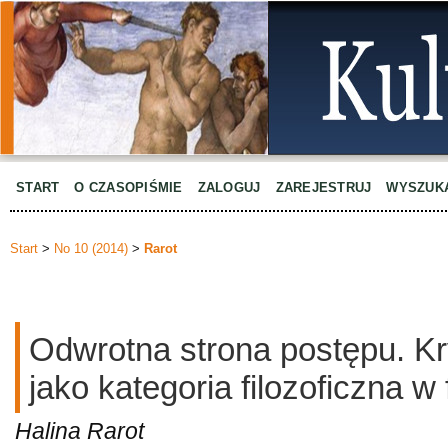
START
O CZASOPIŚMIE
ZALOGUJ
ZAREJESTRUJ
WYSZUK
Start
>
No 10 (2014)
>
Rarot
Odwrotna strona postępu. K
jako kategoria filozoficzna w f
Halina Rarot