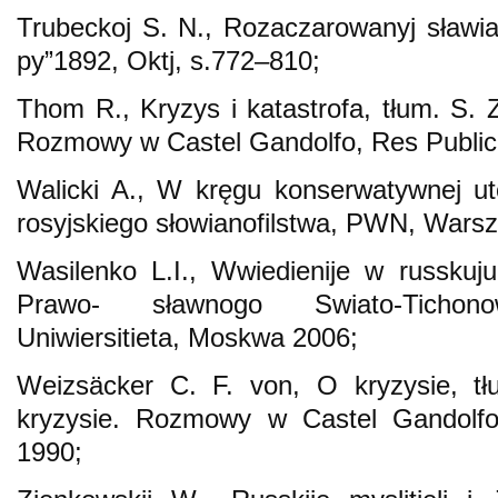
Trubeckoj S. N., Rozaczarowanyj sławian
py”1892, Oktj, s.772–810;
Thom R., Kryzys i katastrofa, tłum. S. 
Rozmowy w Castel Gandolfo, Res Publi
Walicki A., W kręgu konserwatywnej uto
rosyjskiego słowianofilstwa, PWN, Wars
Wasilenko L.I., Wwiedienije w russkuju r
Prawo- sławnogo Swiato-Tichono
Uniwiersitieta, Moskwa 2006;
Weizsäcker C. F. von, O kryzysie, tł
kryzysie. Rozmowy w Castel Gandolf
1990;