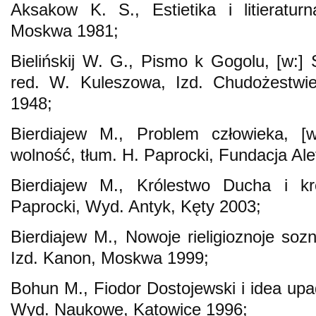
Aksakow K. S., Estietika i litieraturna
Moskwa 1981;
Bielińskij W. G., Pismo k Gogolu, [w:] S
red. W. Kuleszowa, Izd. Chudożestwie
1948;
Bierdiajew M., Problem człowieka, [w
wolność, tłum. H. Paprocki, Fundacja Al
Bierdiajew M., Królestwo Ducha i kr
Paprocki, Wyd. Antyk, Kęty 2003;
Bierdiajew M., Nowoje rieligioznoje sozn
Izd. Kanon, Moskwa 1999;
Bohun M., Fiodor Dostojewski i idea upad
Wyd. Naukowe, Katowice 1996;