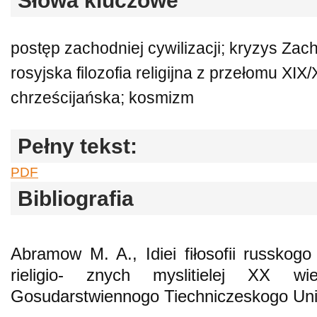
Słowa kluczowe
postęp zachodniej cywilizacji; kryzys Zac
rosyjska filozofia religijna z przełomu XI
chrześcijańska; kosmizm
Pełny tekst:
PDF
Bibliografia
Abramow M. A., Idiei fiłosofii russko
rieligio- znych myslitielej XX wi
Gosudarstwiennogo Tiechniczeskogo Uniw