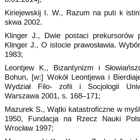
Kiriejewskij I. W., Razum na puti k isti
skwa 2002.
Klinger J., Dwie postaci prekursorów 
Klinger J., O istocie prawosławia. Wy
1983;
Leontjew K., Bizantynizm i Słowiańsz
Bohun, [w:] Wokół Leontjewa i Bierdiaj
Wydział Filo- zofii i Socjologii Uni
Warszawa 2001, s. 168–171;
Mazurek S., Wątki katastroficzne w myśli 
1950, Fundacja na Rzecz Nauki Polsk
Wrocław 1997;