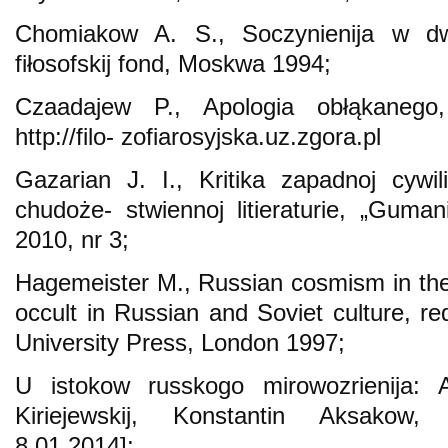
Chomiakow A. S., Soczynienija w d
fiłosofskij fond, Moskwa 1994;
Czaadajew P., Apologia obłąkanego,
http://filo- zofiarosyjska.uz.zgora.pl
Gazarian J. I., Kritika zapadnoj cywili
chudoże- stwiennoj litieraturie, „Gumani
2010, nr 3;
Hagemeister M., Russian cosmism in the
occult in Russian and Soviet culture, re
University Press, London 1997;
U istokow russkogo mirowozrienija: 
Kiriejewskij, Konstantin Aksakow, ht
8.01.2014];