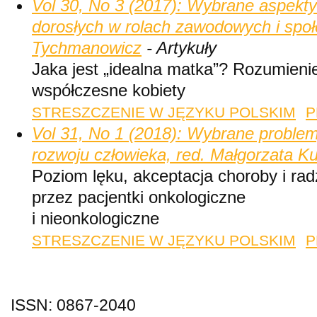
Vol 30, No 3 (2017): Wybrane aspekt
dorosłych w rolach zawodowych i społ
Tychmanowicz
- Artykuły
Jaka jest „idealna matka”? Rozumienie
współczesne kobiety
STRESZCZENIE W JĘZYKU POLSKIM
P
Vol 31, No 1 (2018): Wybrane proble
rozwoju człowieka, red. Małgorzata Ku
Poziom lęku, akceptacja choroby i ra
przez pacjentki onkologiczne
i nieonkologiczne
STRESZCZENIE W JĘZYKU POLSKIM
P
ISSN: 0867-2040