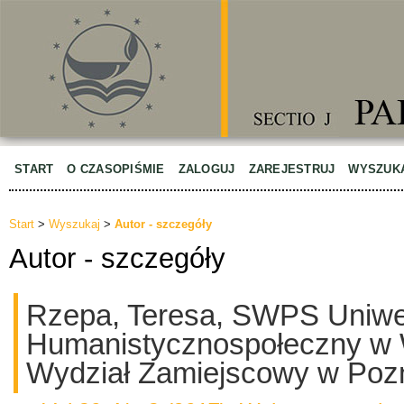
START
O CZASOPIŚMIE
ZALOGUJ
ZAREJESTRUJ
WYSZUK
Start
>
Wyszukaj
>
Autor - szczegóły
Autor - szczegóły
Rzepa, Teresa, SWPS Uniwe
Humanistycznospołeczny w 
Wydział Zamiejscowy w Pozn