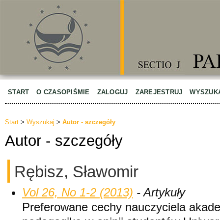
START
O CZASOPIŚMIE
ZALOGUJ
ZAREJESTRUJ
WYSZUK
Start
>
Wyszukaj
>
Autor - szczegóły
Autor - szczegóły
Rębisz, Sławomir
Vol 26, No 1-2 (2013)
- Artykuły
Preferowane cechy nauczyciela akade