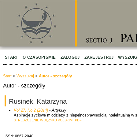
START
O CZASOPIŚMIE
ZALOGUJ
ZAREJESTRUJ
WYSZUK
Start
>
Wyszukaj
>
Autor - szczegóły
Autor - szczegóły
Rusinek, Katarzyna
Vol 27, No 2 (2014)
- Artykuły
Aspiracje życiowe młodzieży z niepełnosprawnością intelektualną w s
STRESZCZENIE W JĘZYKU POLSKIM
PDF
ISSN: 0867-2040