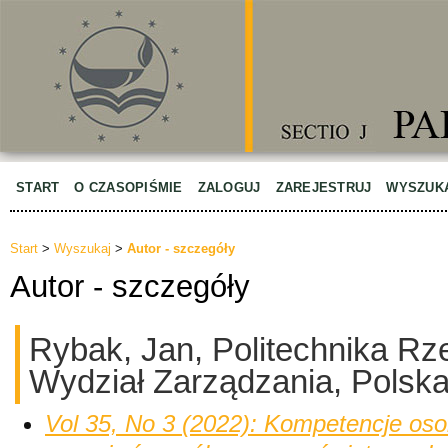
START
O CZASOPIŚMIE
ZALOGUJ
ZAREJESTRUJ
WYSZUK
Start
>
Wyszukaj
>
Autor - szczegóły
Autor - szczegóły
Rybak, Jan, Politechnika R
Wydział Zarządzania, Polsk
Vol 35, No 3 (2022): Kompetencje os