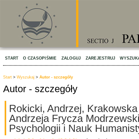
START
O CZASOPIŚMIE
ZALOGUJ
ZAREJESTRUJ
WYSZUK
Start
>
Wyszukaj
>
Autor - szczegóły
Autor - szczegóły
Rokicki, Andrzej, Krakowska
Andrzeja Frycza Modrzewski
Psychologii i Nauk Humanis