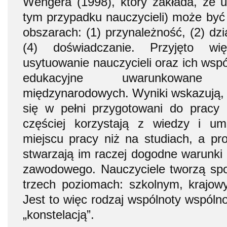
Wengera (1998), który zakłada, że u
tym przypadku nauczycieli) może być
obszarach: (1) przynależność, (2) dzia
(4) doświadczanie. Przyjęto wię
usytuowanie nauczycieli oraz ich wspó
edukacyjne uwarunkowane
międzynarodowych. Wyniki wskazują, ż
się w pełni przygotowani do pracy 
częściej korzystają z wiedzy i um
miejscu pracy niż na studiach, a p
stwarzają im raczej dogodne warunki 
zawodowego. Nauczyciele tworzą spo
trzech poziomach: szkolnym, krajo
Jest to więc rodzaj wspólnoty wspóln
„konstelacją”.