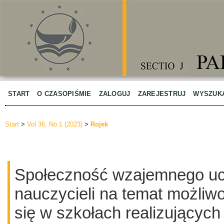
START
O CZASOPIŚMIE
ZALOGUJ
ZAREJESTRUJ
WYSZUK
Start
>
Vol 36, No 1 (2023)
>
Rojek
Społeczność wzajemnego ucz
nauczycieli na temat możliwo
się w szkołach realizujący