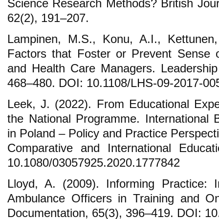
Science Research Methods? British Journ
62(2), 191–207.
Lampinen, M.S., Konu, A.I., Kettunen,
Factors that Foster or Prevent Sense 
and Health Care Managers. Leadership 
468–480. DOI: 10.1108/LHS-09-2017-00
Leek, J. (2022). From Educational Exper
the National Programme. International
in Poland – Policy and Practice Perspect
Comparative and International Educat
10.1080/03057925.2020.1777842
Lloyd, A. (2009). Informing Practice: 
Ambulance Officers in Training and On
Documentation, 65(3), 396–419. DOI: 